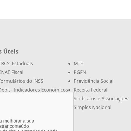
s Úteis
CRC's Estaduais
MTE
CNAE Fiscal
PGFN
Formulários do INSS
Previdência Social
Debit - Indicadores Econômicos
Receita Federal
Economia
Sindicatos e Associações
Legislação da Receita Federal
Simples Nacional
a melhorar a sua
strar conteúdo