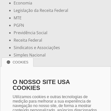
Economia
Legislação da Receita Federal
MTE
PGFN
Previdência Social
Receita Federal
Sindicatos e Associações
Simples Nacional
COOKIES
Redes Sociais
Conheça e siga nossos canais. Interaja, fale conosco
O NOSSO SITE USA
pelos nossos perfis e saiba de todas as novidades.
COOKIES
Utilizamos cookies e outras tecnologias de
medição para melhorar a sua experiência de
navegação no nosso site, de forma a mostrar
conteúdo personalizado, anúncios direcionados,